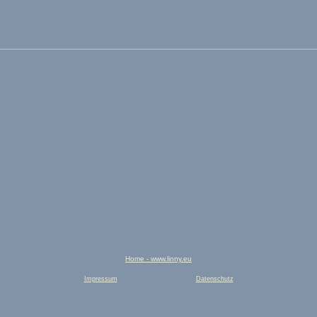
Home - www.linny.eu
Impressum
Datenschutz